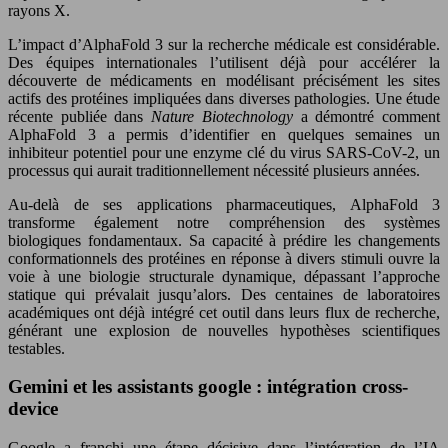
rayons X.
L’impact d’AlphaFold 3 sur la recherche médicale est considérable.
Des équipes internationales l’utilisent déjà pour accélérer la
découverte de médicaments en modélisant précisément les sites
actifs des protéines impliquées dans diverses pathologies. Une étude
récente publiée dans
Nature Biotechnology
a démontré comment
AlphaFold 3 a permis d’identifier en quelques semaines un
inhibiteur potentiel pour une enzyme clé du virus SARS-CoV-2, un
processus qui aurait traditionnellement nécessité plusieurs années.
Au-delà de ses applications pharmaceutiques, AlphaFold 3
transforme également notre compréhension des systèmes
biologiques fondamentaux. Sa capacité à prédire les changements
conformationnels des protéines en réponse à divers stimuli ouvre la
voie à une biologie structurale dynamique, dépassant l’approche
statique qui prévalait jusqu’alors. Des centaines de laboratoires
académiques ont déjà intégré cet outil dans leurs flux de recherche,
générant une explosion de nouvelles hypothèses scientifiques
testables.
Gemini et les assistants google : intégration cross-
device
Google a franchi une étape décisive dans l’intégration de l’IA