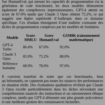
Sur HumanEval, qui mesure les capacités de programmation via la
génération de code fonctionnel, les deux modèles démontrent
également des compétences impressionnantes. GPT-4 atteint un
score de 67.0% tandis que Claude 3 Opus obtient 75.2%, ce qui
suggère une légère supériorité d’Anthropic dans ce domaine
spécifique. Ces résultats témoignent d’une maîtrise croissante des
tâches de programmation complexes par les modèles de fondation.
Score
Score
GSM8K (raisonnement
Modèle
MMLU
HumanEval
mathématique)
GPT-4
86.4%
67.0%
92.0%
Turbo
Claude 3
85.9%
75.2%
88.0%
Opus
Référence
68.9%
78.0%
97.0%
humaine
Il convient toutefois de noter que ces benchmarks, bien
qu’informatifs, ne capturent pas toutes les nuances des performances
en situation réelle. Des évaluations qualitatives révèlent que Claude
3 Opus excelle particulièrement dans les tâches nécessitant une
compréhension nuancée des instructions et un raisonnement éthique
complexe, tandis que GPT-4 démontre une plus grande polyvalence
et une meilleure gestion des connaissances factuelles.