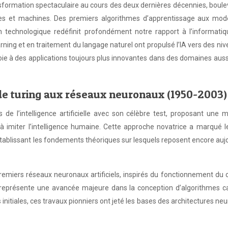
ransformation spectaculaire au cours des deux dernières décennies, boul
nes et machines. Des premiers algorithmes d’apprentissage aux mod
on technologique redéfinit profondément notre rapport à l’informatiq
ning et en traitement du langage naturel ont propulsé l’IA vers des ni
oie à des applications toujours plus innovantes dans des domaines auss
 de turing aux réseaux neuronaux (1950-2003)
de l’intelligence artificielle avec son célèbre test, proposant une 
à imiter l’intelligence humaine. Cette approche novatrice a marqué l
, établissant les fondements théoriques sur lesquels reposent encore auj
emiers réseaux neuronaux artificiels, inspirés du fonctionnement du 
, représente une avancée majeure dans la conception d’algorithmes c
initiales, ces travaux pionniers ont jeté les bases des architectures ne