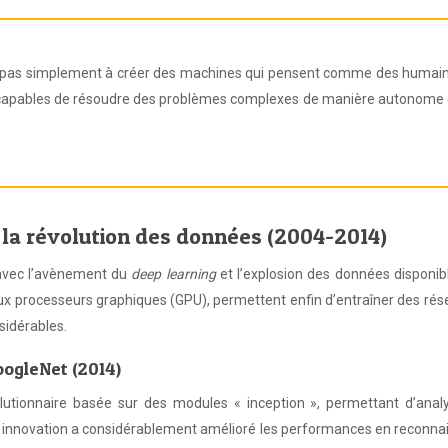
iste pas simplement à créer des machines qui pensent comme des humain
capables de résoudre des problèmes complexes de manière autonome 
 la révolution des données (2004-2014)
 avec l’avènement du
deep learning
et l’explosion des données disponib
x processeurs graphiques (GPU), permettent enfin d’entraîner des rés
idérables.
oogleNet (2014)
lutionnaire basée sur des modules « inception », permettant d’analy
e innovation a considérablement amélioré les performances en reconna