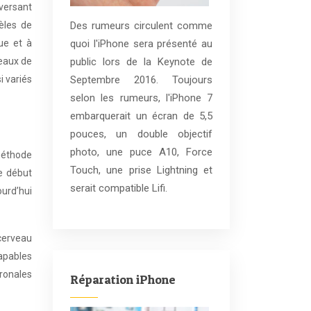
eversant
Des rumeurs circulent comme
èles de
quoi l'iPhone sera présenté au
ue et à
public lors de la Keynote de
veaux de
Septembre 2016. Toujours
i variés
selon les rumeurs, l'iPhone 7
embarquerait un écran de 5,5
pouces, un double objectif
photo, une puce A10, Force
méthode
Touch, une prise Lightning et
e début
serait compatible Lifi.
ourd’hui
cerveau
apables
uronales
Réparation iPhone