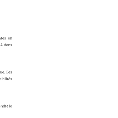
ntes en
’IA dans
ue. Ces
bilités
endre le