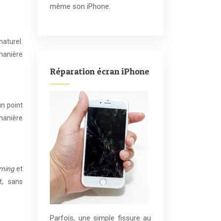
même son iPhone.
aturel.
manière
Réparation écran iPhone
n point
manière
rning
et
t, sans
Parfois, une simple fissure au