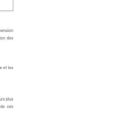
hension
ion des
e et les
urs plus
 de ces